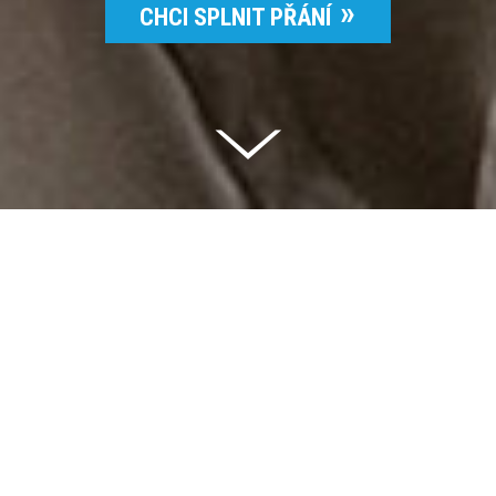
CHCI SPLNIT PŘÁNÍ
Celkem vybráno | 2 832 395 Kč
94 %
Splněných přání | 6514