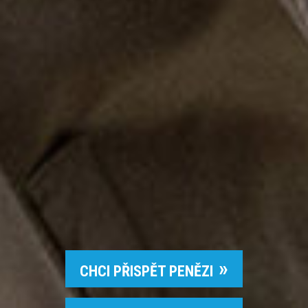
CHCI PŘISPĚT PENĚZI