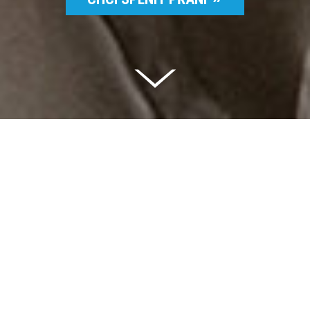
Celkem vybráno | 2 832 395 Kč
94 %
Splněných přání | 6514