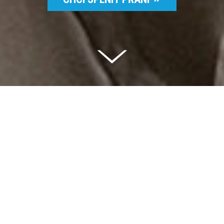
Celkem vybráno | 2 832 395 Kč
94 %
Splněných přání | 6514