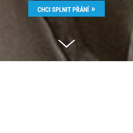
CHCI SPLNIT PŘÁNÍ
Celkem vybráno | 2 832 395 Kč
94 %
Splněných přání | 6514