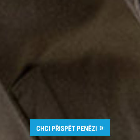
CHCI PŘISPĚT PENĚZI