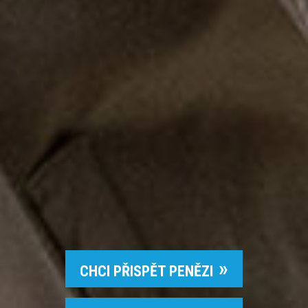
CHCI PŘISPĚT PENĚZI