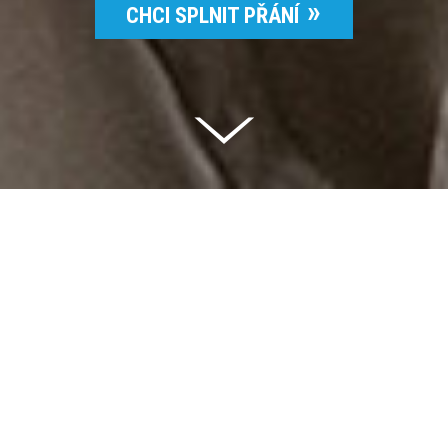
CHCI SPLNIT PŘÁNÍ
Celkem vybráno | 2 832 395 Kč
94 %
Splněných přání | 6514