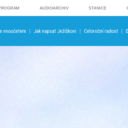
PROGRAM
AUDIOARCHIV
STANICE
ým vnoučetem
Jak napsat Ježíškovi
Celoroční radost
D