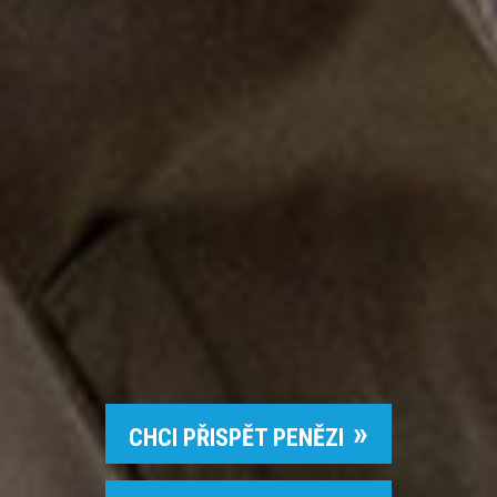
CHCI PŘISPĚT PENĚZI