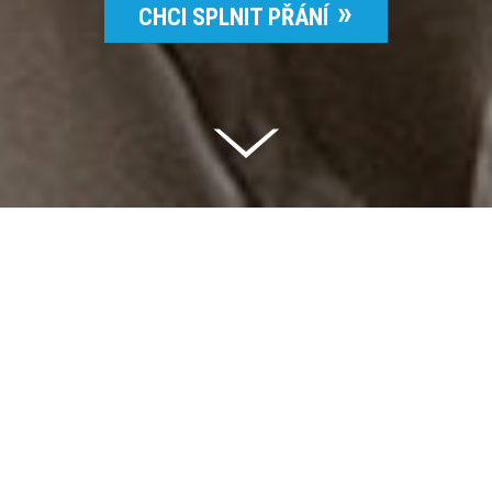
CHCI SPLNIT PŘÁNÍ
Celkem vybráno | 2 832 395 Kč
94 %
Splněných přání | 6514