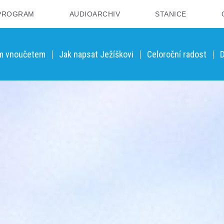
PROGRAM
AUDIOARCHIV
STANICE
ým vnoučetem
Jak napsat Ježíškovi
Celoroční radost
D