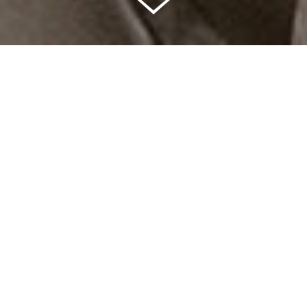
Celkem vybráno | 2 832 395 Kč
94 %
Splněných přání | 6514
6 %
Přání, která se plní | 396
0 %
Přání, která můžete splnit | 12