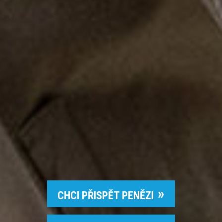
CHCI PŘISPĚT PENĚZI