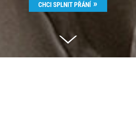
CHCI SPLNIT PŘÁNÍ
Celkem vybráno | 2 832 395 Kč
94 %
Splněných přání | 6514