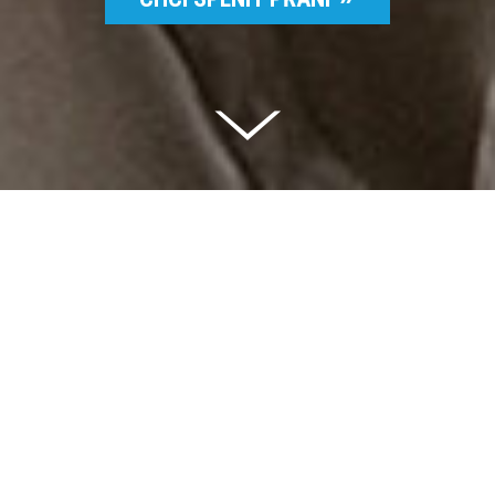
Celkem vybráno | 2 832 395 Kč
94 %
Splněných přání | 6514