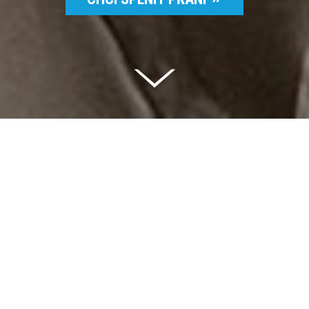
Celkem vybráno | 2 832 395 Kč
94 %
Splněných přání | 6514