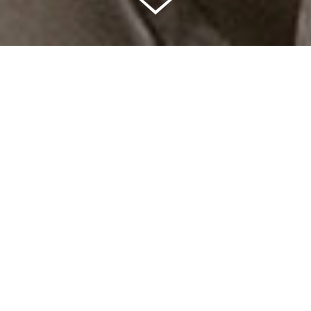
Celkem vybráno | 2 832 395 Kč
94 %
Splněných přání | 6514
6 %
Přání, která se plní | 397
0 %
Přání, která můžete splnit | 11