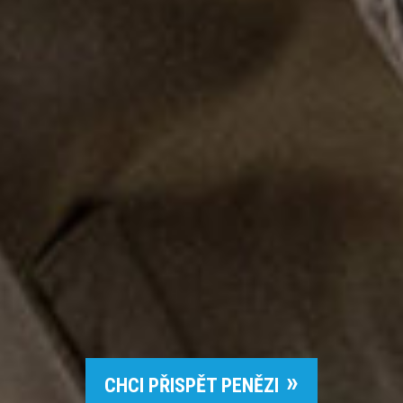
CHCI PŘISPĚT PENĚZI