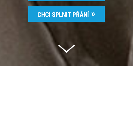
CHCI SPLNIT PŘÁNÍ
Celkem vybráno | 2 832 395 Kč
94 %
Splněných přání | 6514