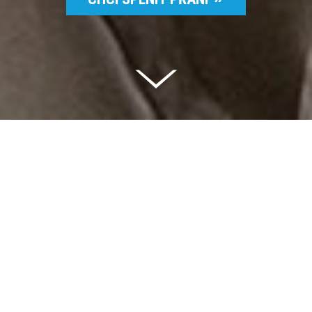
Celkem vybráno | 2 832 395 Kč
94 %
Splněných přání | 6514