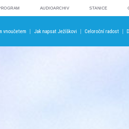
PROGRAM
AUDIOARCHIV
STANICE
ým vnoučetem
Jak napsat Ježíškovi
Celoroční radost
D